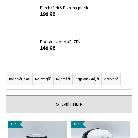
a
Plecháček V Plzni na plech
j
199 Kč
í
t
?
Podtácek pod #PLZEŇ
149 Kč
Ř
HLEDAT
a
Doporučujeme
Nejlevnější
Nejdražší
Nejprodávanější
Abecedně
z
e
D
n
o
OTEVŘÍT FILTR
í
p
o
p
V
r
TIP
TIP
r
ý
u
o