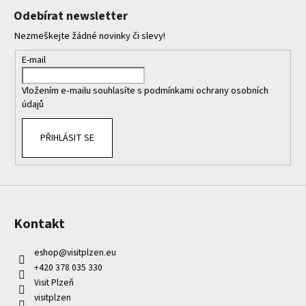
p
í
í
Odebírat newsletter
p
a
r
Nezmeškejte žádné novinky či slevy!
t
v
í
E-mail
k
y
Vložením e-mailu souhlasíte s
podmínkami ochrany osobních
v
údajů
ý
p
PŘIHLÁSIT SE
i
s
u
Kontakt
eshop
@
visitplzen.eu
+420 378 035 330
Visit Plzeň
visitplzen