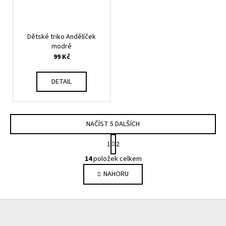
Dětské triko Andělíček
modré
99 Kč
DETAIL
NAČÍST 5 DALŠÍCH
S
1
2
t
O
r
14
položek celkem
v
á
NAHORU
l
n
k
á
o
d
Z
v
a
á
á
c
n