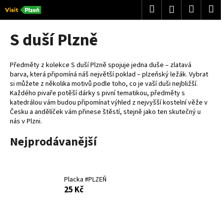
K
Přejít
Hledat
Nákup
M
Přihlášení
na
o
obsah
Zpět
Zpět
košík
š
S duší Plzně
í
C
k
o
Předměty z kolekce S duší Plzně spojuje jedna duše – zlatavá
barva, která připomíná náš největší poklad – plzeňský ležák. Vybrat
p
si můžete z několika motivů podle toho, co je vaší duši nejbližší.
o
Každého pivaře potěší dárky s pivní tematikou, předměty s
t
katedrálou vám budou připomínat výhled z nejvyšší kostelní věže v
Česku a andělíček vám přinese štěstí, stejně jako ten skutečný u
ř
nás v Plzni.
e
Nejprodávanější
b
u
j
e
Placka #PLZEŇ
25 Kč
t
e
n