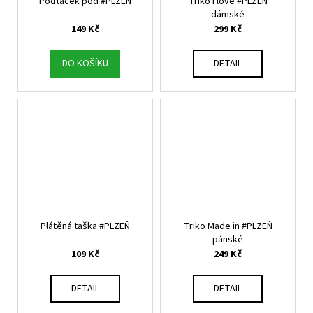
Podtácek pod #PLZEŇ
Triko I love #PLZEŇ
dámské
149 Kč
299 Kč
DO KOŠÍKU
DETAIL
Plátěná taška #PLZEŇ
Triko Made in #PLZEŇ
pánské
109 Kč
249 Kč
DETAIL
DETAIL