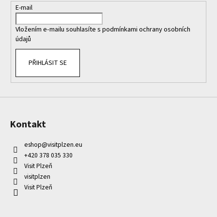
í
E-mail
Vložením e-mailu souhlasíte s
podmínkami ochrany osobních
údajů
PŘIHLÁSIT SE
Kontakt
eshop
@
visitplzen.eu
+420 378 035 330
Visit Plzeň
visitplzen
Visit Plzeň