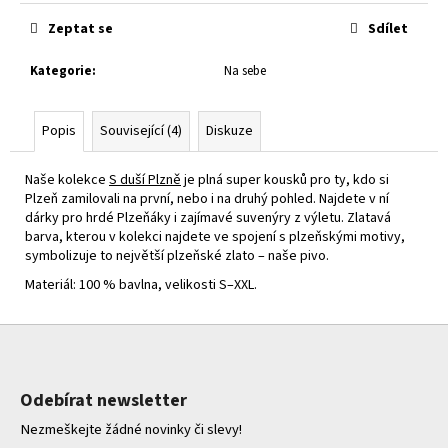
č
cena:
u
Zeptat se
Sdílet
j
e
Kategorie
:
Na sebe
m
e
Popis
Související (4)
Diskuze
Naše kolekce
S duší Plzně
je plná super kousků pro ty, kdo si
Plzeň zamilovali na první, nebo i na druhý pohled. Najdete v ní
dárky pro hrdé Plzeňáky i zajímavé suvenýry z výletu. Zlatavá
barva, kterou v kolekci najdete ve spojení s plzeňskými motivy,
symbolizuje to největší plzeňské zlato – naše pivo.
Materiál: 100 % bavlna, velikosti S–XXL.
Z
á
p
Odebírat newsletter
a
Nezmeškejte žádné novinky či slevy!
t