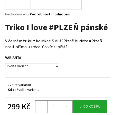
a
j
Průměrné
Neohodnoceno
Podrobnosti hodnocení
í
hodnocení
Triko I love #PLZEŇ pánské
produktu
t
je
?
0,0
z
V černém triku z kolekce S duší Plzně budete #Plzeň
5
nosit přímo u srdce. Co víc si přát?
hvězdiček.
VARIANTA
HLEDAT
D
Zvolte variantu
o
Kód:
Zvolte variantu
p
o
299 Kč
r
DO KOŠÍKU
u
Měrná