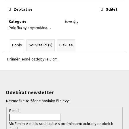
č
Měrná
u
cena:
Zeptat se
Sdílet
j
e
Kategorie
:
Suvenýry
m
Položka byla vyprodána…
e
Popis
Související (2)
Diskuze
Průměr jedné ozdoby je 5 cm.
Z
á
p
Odebírat newsletter
a
Nezmeškejte žádné novinky či slevy!
t
í
E-mail
Vložením e-mailu souhlasíte s
podmínkami ochrany osobních