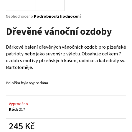
a
j
Průměrné
Neohodnoceno
Podrobnosti hodnocení
í
hodnocení
Dřevěné vánoční ozdoby
produktu
t
je
?
0,0
z
Dárkové balení dřevěných vánočních ozdob pro plzeňské
5
patrioty nebo jako suvenýr z výletu. Obsahuje celkem 7
hvězdiček.
ozdob s motivy plzeňských kašen, radnice a katedrály sv.
Bartoloměje.
HLEDAT
Položka byla vyprodána…
D
o
Vyprodáno
p
Kód:
217
o
r
245 Kč
u