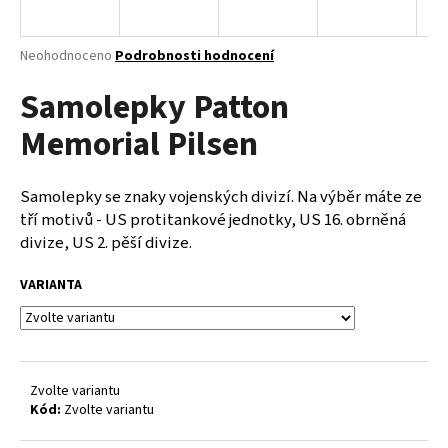
a
j
Průměrné
Neohodnoceno
Podrobnosti hodnocení
í
hodnocení
Samolepky Patton
produktu
t
je
?
Memorial Pilsen
0,0
z
5
hvězdiček.
Samolepky se znaky vojenských divizí. Na výběr máte ze
tří motivů - US protitankové jednotky, US 16. obrněná
HLEDAT
divize, US 2. pěší divize.
VARIANTA
D
o
p
o
Zvolte variantu
r
Kód:
Zvolte variantu
u