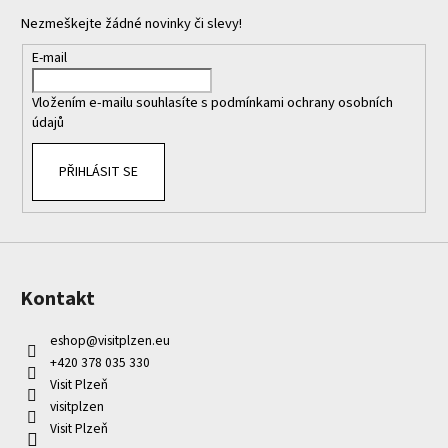
a
Nezmeškejte žádné novinky či slevy!
t
í
E-mail
Vložením e-mailu souhlasíte s
podmínkami ochrany osobních
údajů
PŘIHLÁSIT SE
Kontakt
eshop
@
visitplzen.eu
+420 378 035 330
Visit Plzeň
visitplzen
Visit Plzeň