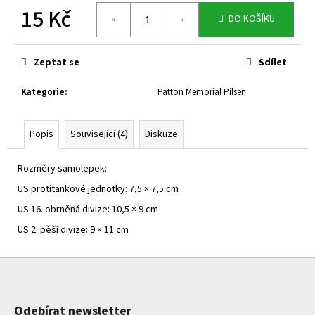
č
15 Kč
u
DO KOŠÍKU
j
Měrná
e
cena:
m
Zeptat se
Sdílet
e
Kategorie
:
Patton Memorial Pilsen
Popis
Související (4)
Diskuze
Rozměry samolepek:
US protitankové jednotky: 7,5
× 7,5 cm
US 16. obrněná divize: 10,5
× 9 cm
US 2. pěší divize: 9
× 11 cm
Z
á
p
Odebírat newsletter