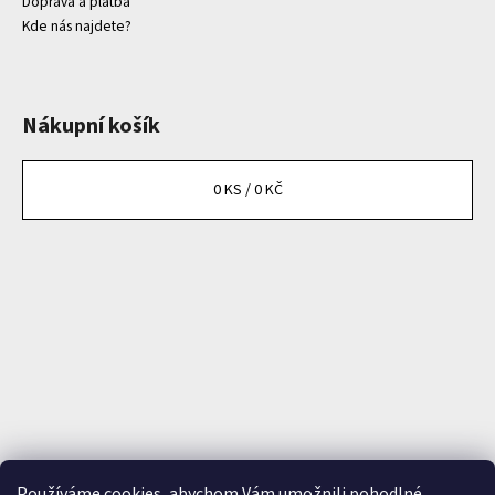
Doprava a platba
Kde nás najdete?
Nákupní košík
0
KS /
0 KČ
Používáme cookies, abychom Vám umožnili pohodlné