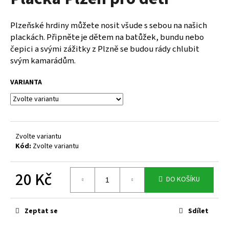
je
a
0,0
z
j
Plzeňské hrdiny můžete nosit všude s sebou na našich
5
í
plackách. Připněte je dětem na batůžek, bundu nebo
hvězdiček.
čepici a svými zážitky z Plzně se budou rády chlubit
t
svým kamarádům.
?
VARIANTA
HLEDAT
Zvolte variantu
Kód:
Zvolte variantu
D
o
20 Kč
DO KOŠÍKU
p
Měrná
o
cena:
r
Zeptat se
Sdílet
u