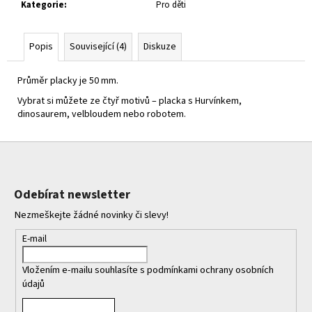
č
Kategorie
:
Pro děti
u
j
e
Popis
Související (4)
Diskuze
m
e
Průměr placky je 50 mm.
Vybrat si můžete ze čtyř motivů – placka s Hurvínkem,
dinosaurem, velbloudem nebo robotem.
Z
á
p
Odebírat newsletter
a
Nezmeškejte žádné novinky či slevy!
t
í
E-mail
Vložením e-mailu souhlasíte s
podmínkami ochrany osobních
údajů