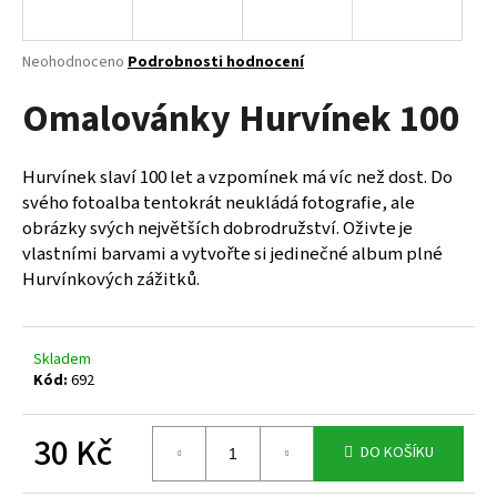
a
j
Průměrné
Neohodnoceno
Podrobnosti hodnocení
í
hodnocení
Omalovánky Hurvínek 100
produktu
t
je
?
0,0
z
Hurvínek slaví 100 let a vzpomínek má víc než dost. Do
5
svého fotoalba tentokrát neukládá fotografie, ale
hvězdiček.
obrázky svých největších dobrodružství. Oživte je
vlastními barvami a vytvořte si jedinečné album plné
HLEDAT
Hurvínkových zážitků.
D
Skladem
o
Kód:
692
p
o
30 Kč
r
DO KOŠÍKU
u
Měrná