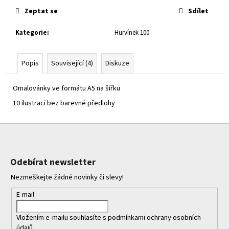
č
cena:
u
Zeptat se
Sdílet
j
Kategorie
:
Hurvínek 100
e
m
e
Popis
Související (4)
Diskuze
Omalovánky ve formátu A5 na šířku
10 ilustrací bez barevné předlohy
Z
á
p
Odebírat newsletter
a
Nezmeškejte žádné novinky či slevy!
t
í
E-mail
Vložením e-mailu souhlasíte s
podmínkami ochrany osobních
údajů