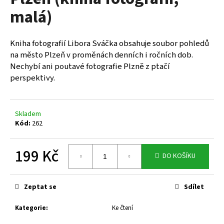
je
a
malá)
0,0
z
j
5
í
hvězdiček.
Kniha fotografií Libora Sváčka obsahuje soubor pohledů
t
na město Plzeň v proměnách denních i ročních dob.
?
Nechybí ani poutavé fotografie Plzně z ptačí
perspektivy.
Skladem
HLEDAT
Kód:
262
199 Kč
DO KOŠÍKU
D
Měrná
o
cena:
p
Zeptat se
Sdílet
o
r
Kategorie
:
Ke čtení
u