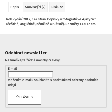
č
u
Popis
Související (2)
Diskuze
j
e
Rok vydání 2017, 142 stran. Popisky u fotografií ve 4 jazycích
m
(češtině, angličtině, němčině a ruštině). Rozměry 14 × 12 cm.
e
Z
á
p
Odebírat newsletter
a
Nezmeškejte žádné novinky či slevy!
t
í
E-mail
Vložením e-mailu souhlasíte s
podmínkami ochrany osobních
údajů
PŘIHLÁSIT SE