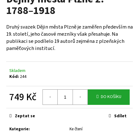
je
a
1788–1918
0,0
z
j
5
í
hvězdiček.
Druhý svazek Dějin města Plzně je zaměřen především na
t
19. století, jeho časové mezníky však přesahuje. Na
?
publikaci se podílelo 19 autorů zejména z plzeňských
paměťových institucí.
Skladem
HLEDAT
Kód:
244
749 Kč
DO KOŠÍKU
D
Měrná
o
cena:
p
Zeptat se
Sdílet
o
r
Kategorie
:
Ke čtení
u