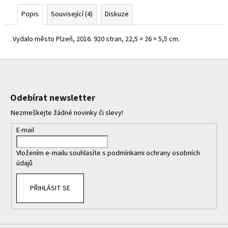
č
u
Popis
Související (4)
Diskuze
j
e
Vydalo město Plzeň, 2016. 920 stran, 22,5 × 26 × 5,5 cm.
m
e
Z
á
p
Odebírat newsletter
a
Nezmeškejte žádné novinky či slevy!
t
í
E-mail
Vložením e-mailu souhlasíte s
podmínkami ochrany osobních
údajů
PŘIHLÁSIT SE