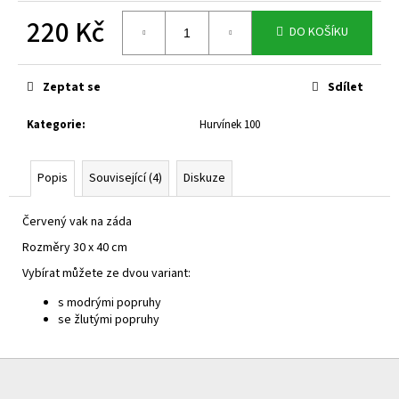
č
u
220 Kč
DO KOŠÍKU
j
Měrná
e
cena:
m
Zeptat se
Sdílet
e
Kategorie
:
Hurvínek 100
Popis
Související (4)
Diskuze
Červený vak na záda
Rozměry 30 x 40 cm
Vybírat můžete ze dvou variant:
s modrými popruhy
se žlutými popruhy
Z
á