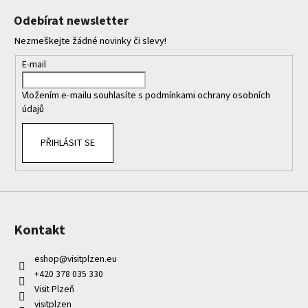
p
Odebírat newsletter
a
Nezmeškejte žádné novinky či slevy!
t
í
E-mail
Vložením e-mailu souhlasíte s
podmínkami ochrany osobních
údajů
PŘIHLÁSIT SE
Kontakt
eshop
@
visitplzen.eu
+420 378 035 330
Visit Plzeň
visitplzen