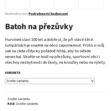
a
j
Průměrné
Neohodnoceno
Podrobnosti hodnocení
í
hodnocení
Batoh na přezůvky
produktu
t
je
?
0,0
z
Hurvínek slaví 100 let a dobře ví, že při všech těch
5
lumpárnách je snadné na něco zapomenout. Proto si svůj
hvězdiček.
vak na záda vždycky pořádně hlídá, aby ho někde
nenechal. Skvěle se hodí na přezůvky, sportovní věci i
HLEDAT
všechny nezbytnosti do školy, na kroužky nebo na výlety.
VARIANTA
D
o
p
o
Zvolte variantu
r
Kód:
Zvolte variantu
u